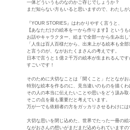
一体どういうものなのかご存じでしょうか？
まだ知らない方もいると思いますので、わたしが
『YOUR STORIES』はわかりやすく言うと、
【あなただけの絵本を一から作ります】というも
お話やキャラクター、絵まで全部一から生み出し
「人生は百人百様だから、出来上がる絵本も全部
と言うのが、ながおたくまさんの考えです。
日本で言うと１億２千万の絵本が生まれるんです
すごいです！
そのために大切なことは「聞くこと」だとながお
特別な絵本を作るのに、見当違いのものを描くわ
その人の本当に伝えたいことや思いをどう汲み取
そこの点を最も重要だと考えています。
万が一でも依頼者の方をガッカリさせるわけには
大切な思いを閉じ込めた、世界でたった一冊の絵本『Y
ながおさんの想いがまだまだ込められていますの